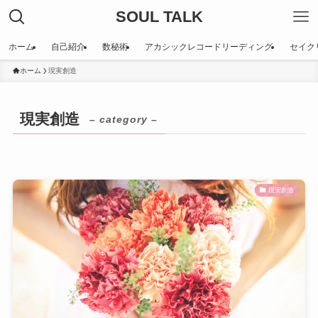
SOUL TALK
ホーム
自己紹介
数秘術
アカシックレコードリーディング
セイク
ホーム
現実創造
現実創造
– category –
現実創造